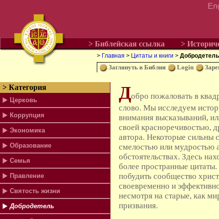
En
> Библейская ссылка
> Историч
>
Главная
>
Цитаты и книги
>
Добродетель
Заглянуть в Библия
Login
Заре
Д
> Категория
обро пожаловать в квад
Церковь
слово. Мы исследуем истор
Коррупция
внимания высказываний, и
своей красноречивостью, д
Экономика
автора. Некоторые сильны 
Образование
смелостью или мудростью а
обстоятельствах. Здесь нах
Семья
более пространные цитаты.
побудить сообщество хрис
Правление
своевременно и эффективно
Святость жизни
несмотря на старые, как ми
призвания.
Добродетель