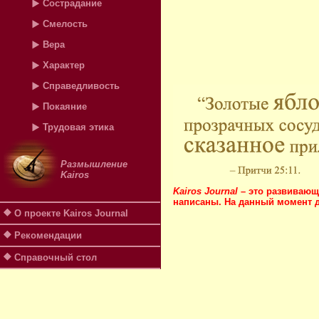
Сострадание
Смелость
Вера
Характер
Справедливость
Покаяние
Трудовая этика
Размышление
Kairos
Kairos Journal
– это развивающи
написаны. На данный момент д
О проекте Kairos Journal
Рекомендации
Справочный стол