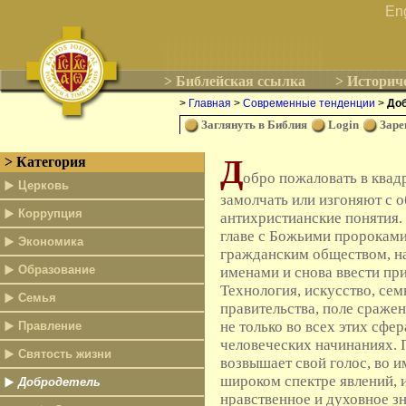
En
> Библейская ссылка
> Историч
>
Главная
>
Современные тенденции
>
До
Заглянуть в Библия
Login
Заре
Д
> Категория
обро пожаловать в квад
Церковь
замолчать или изгоняют с 
Коррупция
антихристианские понятия.
главе с Божьими пророками 
Экономика
гражданским обществом, н
Образование
именами и снова ввести пр
Технология, искусство, семь
Семья
правительства, поле сражени
не только во всех этих сфер
Правление
человеческих начинаниях.
Святость жизни
возвышает свой голос, во им
широком спектре явлений,
Добродетель
нравственное и духовное зн