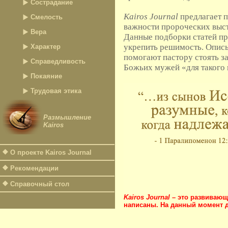
Сострадание
Kairos Journal
предлагает п
Смелость
важности пророческих выст
Вера
Данные подборки статей пр
укрепить решимость. Описы
Характер
помогают пастору стоять за
Справедливость
Божьих мужей «для такого 
Покаяние
Трудовая этика
Размышление
Kairos
О проекте Kairos Journal
Рекомендации
Справочный стол
Kairos Journal
– это развивающи
написаны. На данный момент д