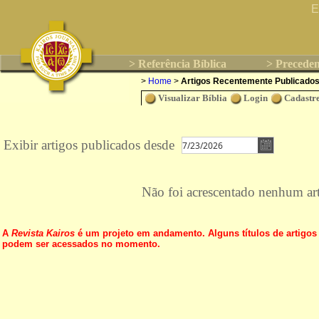
E
> Referência Bíblica
> Preceden
>
Home
>
Artigos Recentemente Publicado
Visualizar Bíblia
Login
Cadastre
Exibir artigos publicados desde
Não foi acrescentado nenhum art
A
Revista Kairos
é um projeto em andamento. Alguns títulos de artigos
podem ser acessados no momento.