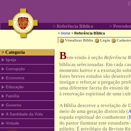
E
> Referência Bíblica
> Preceden
>
Home
>
Referência Bíblica
Visualizar Bíblia
Login
Cadastre
B
> Categoria
em-vindo à seção
Referência B
Igreja
bíblicas selecionadas. Em cada cas
Corrupção
momento
kairos
e a exortação sobr
Estes breves estudos são desenvol
Economia
instigar e reforçar a pregação prof
Educação
uma diferente faceta do ensino de
à renovação espiritual de uma cult
Família
A Bíblia descreve a revelação de
Governo
meio de uma geração distorcida (
A
A Santidade da Vida
espada espiritual do combatente (
do pastor iluminar este estandart
Virtude
púlpito. É privilégio da
Revista Ka