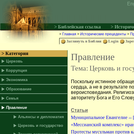
En
> Библейская ссылка
> Историч
>
Главная
>
Исторические прецеденты
>
П
Заглянуть в Библия
Login
Заре
> Категория
Правление
Церковь
Тема:
Церковь и гос
Коррупция
Экономика
Поскольку истинное обраще
сердца, а не в результате 
Образование
вероисповедания. Религиозн
авторитету Бога и Его Слову
Семья
Правление
Статьи
Альянсы и дипломатия
Муниципальное Евангелие -- 
«Мессианский комплекс» иран
Церковь и государство
Протесты мусульман против к