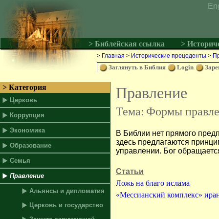
En
> Библейская ссылка
> Историч
>
Главная
>
Исторические прецеденты
>
П
Заглянуть в Библия
Login
Заре
> Категория
Правление
Церковь
Тема:
Формы правл
Коррупция
Экономика
В Библии нет прямого пред
здесь предлагаются принци
Образование
управлении. Бог обращается
Семья
Статьи
Правление
Ложь на благо ислама
Альянсы и дипломатия
«Мессианский комплекс» иран
Церковь и государство