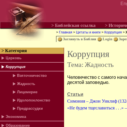
En
> Библейская ссылка
> Историч
>
Главная
>
Цитаты и книги
>
Коррупция
>
Заглянуть в Библия
Login
Заре
> Категория
Коррупция
Церковь
Тема:
Жадность
Коррупция
Взяточничество
Человечество с самого нач
десятой заповедью.
Жадность
Лицемерие
Статьи
Идолопоклонство
Симония – Джон Уиклиф (1324
«Не будем тщеславиться . . .»
Предрассудки
Экономика
Образование