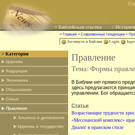
En
> Библейская ссылка
> Историч
>
Главная
>
Современные тенденции
>
Пр
Заглянуть в Библия
Login
Заре
> Категория
Правление
Церковь
Тема:
Формы правл
Коррупция
Экономика
В Библии нет прямого пред
здесь предлагаются принци
Образование
управлении. Бог обращается
Семья
Статьи
Правление
Возрастающие трудности хрис
Альянсы и дипломатия
«Мессианский комплекс» иран
Церковь и государство
Диалог в иранском стиле