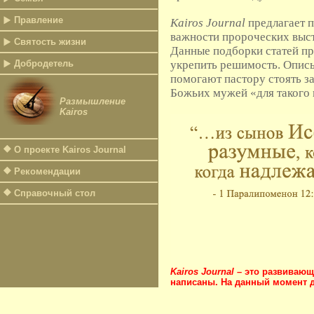
Правление
Kairos Journal
предлагает п
важности пророческих выст
Святость жизни
Данные подборки статей пр
Добродетель
укрепить решимость. Описы
помогают пастору стоять за
Божьих мужей «для такого 
Размышление
Kairos
О проекте Kairos Journal
Рекомендации
Справочный стол
Kairos Journal
– это развивающи
написаны. На данный момент д