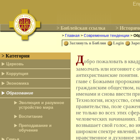
En
> Библейская ссылка
> Историч
>
Главная
>
Современные тенденции
>
Об
Заглянуть в Библия
Login
Заре
Д
> Категория
обро пожаловать в квад
Церковь
замолчать или изгоняют с 
Коррупция
антихристианские понятия.
главе с Божьими пророками 
Экономика
гражданским обществом, н
Образование
именами и снова ввести пр
Технология, искусство, семь
Эволюция и разумное
правительства, поле сражени
устройство мира
не только во всех этих сфер
Воспитание
человеческих начинаниях.
возвышает свой голос, во им
Преподавание и
обучение
широком спектре явлений,
нравственное и духовное зн
Семья