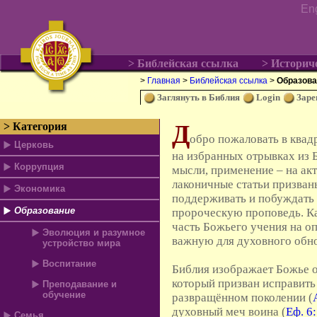
En
> Библейская ссылка
> Историч
>
Главная
>
Библейская ссылка
>
Образова
Заглянуть в Библия
Login
Заре
Д
> Категория
обро пожаловать в квад
Церковь
на избранных отрывках из 
Коррупция
мысли, применение – на акт
лаконичные статьи призван
Экономика
поддерживать и побуждать 
Образование
пророческую проповедь. К
часть Божьего учения на о
Эволюция и разумное
важную для духовного обно
устройство мира
Воспитание
Библия изображает Божье о
который призван исправить
Преподавание и
обучение
развращённом поколении (
духовный меч воина (
Еф. 6
Семья